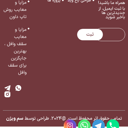
طراحی باغ ویلا
پروژه ها
مزایا و
همراه ما باشید!
با ثبت ایمیل، از
معایب روش
جدید‌ترین ‌ها
تاپ داون
با‌خبر شوید
مزایا و
ثبت
معایب
سقف وافل ،
بهترین
جایگزین
برای سقف
وافل
تمامی حقوق اثر محفوظ است. @2024. طراحی توسط
سم ویژن