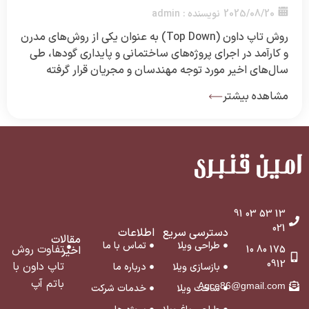
2025/08/20
نویسنده :
admin
روش تاپ داون (Top Down) به عنوان یکی از روش‌های مدرن
و کارآمد در اجرای پروژه‌های ساختمانی و پایداری گودها، طی
سال‌های اخیر مورد توجه مهندسان و مجریان قرار گرفته
است. این روش برخلاف شیوه‌های مرسوم، اجازه می‌دهد کار
مشاهده بیشتر
ساخت روسازه و زیرسازه به طور همزمان و مرحله به مرحله
پیش برود که همین موضوع […]
13 53 03 91
021
دسترسی سریع
اطلاعات
مقالات
طراحی ویلا
تماس با ما
تفاوت روش
175 80 10
اخیر
0912
تاپ داون با
بازسازی ویلا
درباره ما
باتم آپ
Agce86@gmail.com
ساخت ویلا
خدمات شرکت