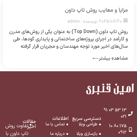
مزایا و معایب روش تاپ داون
2025/08/20
نویسنده :
admin
روش تاپ داون (Top Down) به عنوان یکی از روش‌های مدرن
و کارآمد در اجرای پروژه‌های ساختمانی و پایداری گودها، طی
سال‌های اخیر مورد توجه مهندسان و مجریان قرار گرفته
است. این روش برخلاف شیوه‌های مرسوم، اجازه می‌دهد کار
مشاهده بیشتر
ساخت روسازه و زیرسازه به طور همزمان و مرحله به مرحله
پیش برود که همین موضوع […]
13 53 03 91
021
دسترسی سریع
اطلاعات
مقالات
طراحی ویلا
تماس با ما
تفاوت روش
175 80 10
اخیر
0912
تاپ داون با
بازسازی ویلا
درباره ما