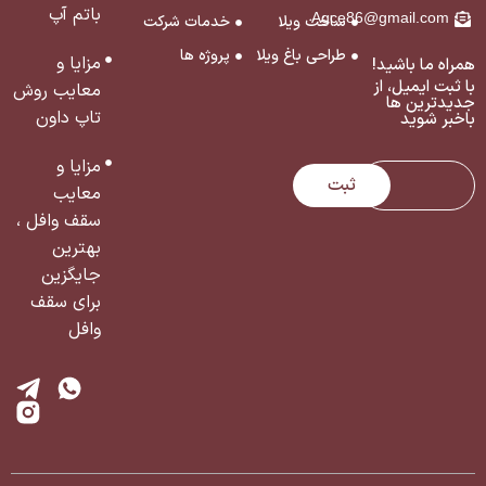
باتم آپ
Agce86@gmail.com
ساخت ویلا
خدمات شرکت
طراحی باغ ویلا
پروژه ها
مزایا و
همراه ما باشید!
با ثبت ایمیل، از
معایب روش
جدید‌ترین ‌ها
تاپ داون
با‌خبر شوید
مزایا و
ثبت
معایب
سقف وافل ،
بهترین
جایگزین
برای سقف
وافل