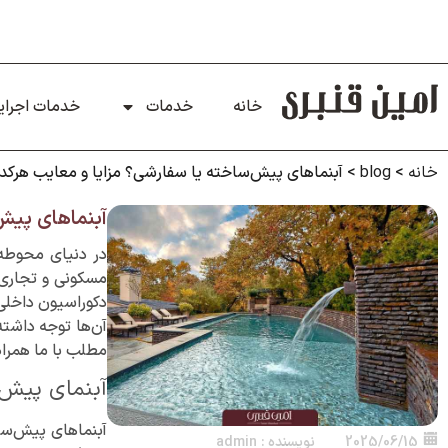
خانه
خدمات
خدمات اجرای
خانه
>
blog
>
آبنماهای پیش‌ساخته یا سفارشی؟ مزایا و معایب 
آبنماهای پی
در دنیای محوطه‌
مسکونی و تجاری ن
دکوراسیون داخلی
آن‌ها توجه داشته 
مطلب با ما همراه
آبنمای پیش
آبنماهای پیش‌سا
2025/06/15
نویسنده :
admin