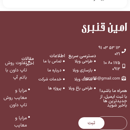
ساخت روسازه و زیرسازه به طور همزمان و مرحله به مرحله
پیش برود که همین موضوع […]
13 53 03 91
021
دسترسی سریع
اطلاعات
مقالات
طراحی ویلا
تماس با ما
تفاوت روش
175 80 10
اخیر
0912
تاپ داون با
بازسازی ویلا
درباره ما
باتم آپ
Agce86@gmail.com
ساخت ویلا
خدمات شرکت
طراحی باغ ویلا
پروژه ها
مزایا و
همراه ما باشید!
با ثبت ایمیل، از
معایب روش
جدید‌ترین ‌ها
تاپ داون
با‌خبر شوید
مزایا و
ثبت
معایب