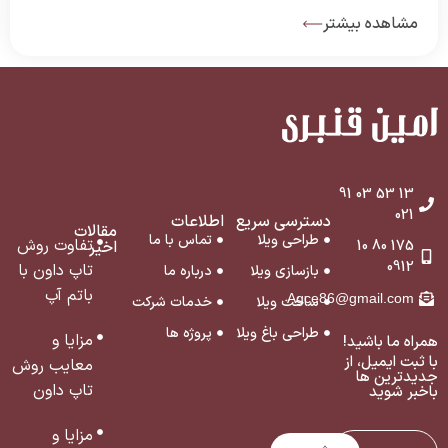
است. این روش برخلاف شیوه‌های مرسوم، اجازه می‌دهد کار
مشاهده بیشتر
ساخت روسازه و زیرسازه به طور همزمان و مرحله به مرحله
پیش برود که همین موضوع […]
13 53 03 91
021
دسترسی سریع
اطلاعات
مقالات
طراحی ویلا
تماس با ما
تفاوت روش
175 80 10
اخیر
0912
تاپ داون با
بازسازی ویلا
درباره ما
باتم آپ
Agce86@gmail.com
ساخت ویلا
خدمات شرکت
طراحی باغ ویلا
پروژه ها
مزایا و
همراه ما باشید!
با ثبت ایمیل، از
معایب روش
جدید‌ترین ‌ها
تاپ داون
با‌خبر شوید
مزایا و