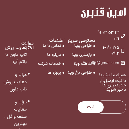
13 53 03 91
021
دسترسی سریع
اطلاعات
مقالات
طراحی ویلا
تماس با ما
تفاوت روش
175 80 10
اخیر
0912
تاپ داون با
بازسازی ویلا
درباره ما
باتم آپ
Agce86@gmail.com
ساخت ویلا
خدمات شرکت
طراحی باغ ویلا
پروژه ها
مزایا و
همراه ما باشید!
با ثبت ایمیل، از
معایب روش
جدید‌ترین ‌ها
تاپ داون
با‌خبر شوید
مزایا و
ثبت
معایب
سقف وافل ،
بهترین