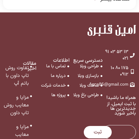
ساخت روسازه و زیرسازه به طور همزمان و مرحله به مرحله
پیش برود که همین موضوع […]
13 53 03 91
021
دسترسی سریع
اطلاعات
مقالات
طراحی ویلا
تماس با ما
تفاوت روش
175 80 10
اخیر
0912
تاپ داون با
بازسازی ویلا
درباره ما
باتم آپ
Agce86@gmail.com
ساخت ویلا
خدمات شرکت
طراحی باغ ویلا
پروژه ها
مزایا و
همراه ما باشید!
با ثبت ایمیل، از
معایب روش
جدید‌ترین ‌ها
تاپ داون
با‌خبر شوید
مزایا و
ثبت
معایب